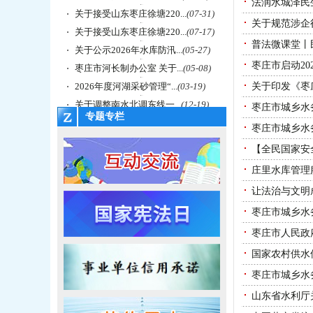
法润水城泽民
关于接受山东枣庄徐塘220...
(07-31)
关于规范涉企
关于接受山东枣庄徐塘220...
(07-17)
普法微课堂丨
关于公示2026年水库防汛...
(05-27)
枣庄市启动20
枣庄市河长制办公室 关于...
(05-08)
2026年度河湖采砂管理“...
(03-19)
关于印发《枣
关于调整南水北调东线一...
(12-19)
枣庄市城乡水
专题专栏
枣庄市城乡水务
【全民国家安
庄里水库管理
让法治与文明
枣庄市城乡水
枣庄市人民政
国家农村供水
枣庄市城乡水
山东省水利厅