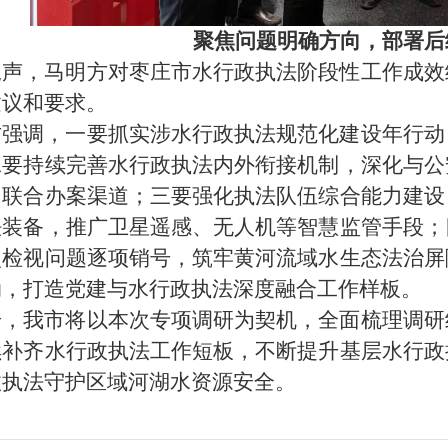
聚焦问题明确方向，部署后
尾声，马明方对枣庄市水行政执法阶段性工作成效
建议和要求
。
方强调，一要抓实涉水行政执法规范化建设年行动
二
要
持续完善水行政执法内外衔接机制，深化与公
、联合办案渠道；三
要
强化执法队伍综合能力建设
法装备，推广卫星遥感、无人机等智慧监管手段；
照检视问题逐项销号，筑牢黄河流域水生态法治屏
动，打造党建与水行政执法深度融合工作样板。
步，我市
将以本次专项调研为契机，全面梳理调研
续补齐水行政执法工作短板，不断提升基层水行政
政执法守护区域河湖水资源安全。