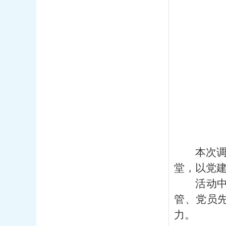
本次
堂，以党
活动
管、党员
力。