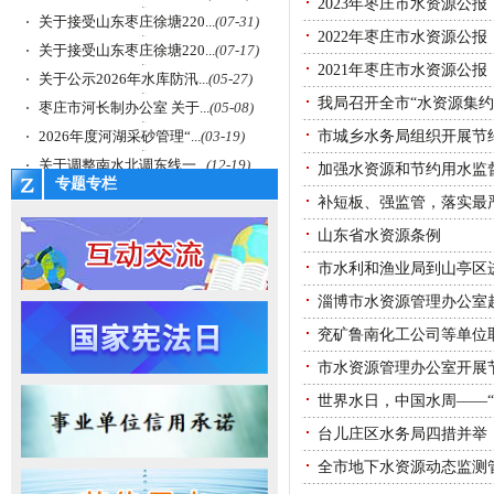
2023年枣庄市水资源公报
关于接受山东枣庄徐塘220...
(07-31)
2022年枣庄市水资源公报
关于接受山东枣庄徐塘220...
(07-17)
2021年枣庄市水资源公报
关于公示2026年水库防汛...
(05-27)
我局召开全市“水资源集约
枣庄市河长制办公室 关于...
(05-08)
2026年度河湖采砂管理“...
(03-19)
市城乡水务局组织开展节
关于调整南水北调东线一...
(12-19)
加强水资源和节约用水监
专题专栏
补短板、强监管，落实最
山东省水资源条例
市水利和渔业局到山亭区进
淄博市水资源管理办公室
兖矿鲁南化工公司等单位
市水资源管理办公室开展
世界水日，中国水周——“Nat
台儿庄区水务局四措并举
全市地下水资源动态监测