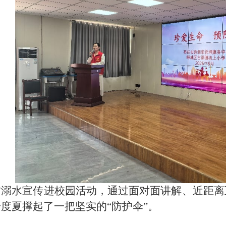
防溺水宣传进校园活动
，
通过面对面讲解、
近
距离
安度夏撑起了一把坚实的
“防护伞”。