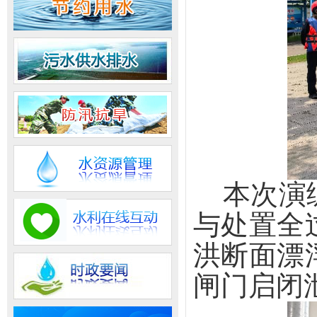
本次演
与处置全
洪断面漂
闸门启闭