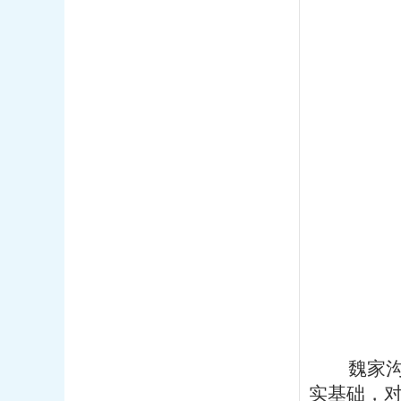
魏家沟
实基础，