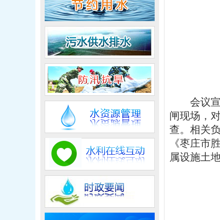
会议
闸现场，
查。相关
《枣庄市
属设施土