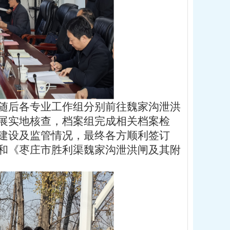
随后各专业工作组分别前往魏家沟泄洪
展实地核查，档案组完成相关档案检
建设及监管情况，最终各方顺利签订
和《枣庄市胜利渠魏家沟泄洪闸及其附