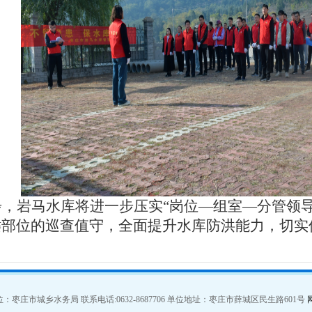
步，岩马水库将进一步压实“岗位—组室—分管领
键部位的巡查值守，全面提升水库防洪能力，切实
：枣庄市城乡水务局 联系电话:0632-8687706 单位地址：枣庄市薛城区民生路601号