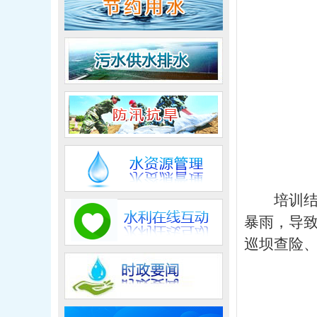
培训
暴雨，导
巡坝查险