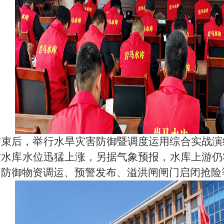
结束后，举行水旱灾害防御暨调度运用综合实战演
致水库水位迅猛上涨，另据气象预报，水库上游仍
、防御物资调运、预警发布、溢洪闸闸门启闭抢险