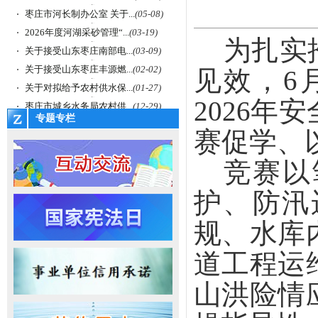
枣庄市河长制办公室 关于...
(05-08)
2026年度河湖采砂管理“...
(03-19)
为扎实
关于接受山东枣庄南部电...
(03-09)
关于接受山东枣庄丰源燃...
(02-02)
见效，6
关于对拟给予农村供水保...
(01-27)
2026
枣庄市城乡水务局农村供...
(12-29)
专题专栏
赛促学、
竞赛
以
护、防汛
规、水库
道工程运
山洪险情